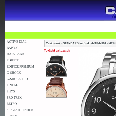
SZAKÜZLETEK
SZERVIZEK
ÚJDONSÁG
V
KARÓRA
FALIÓRA
ASZTALI ÓRA
ACTIVE DIAL
Casio órák
>
STANDARD karórák
>
MTP-M110
>
MTP-
BABY-G
További változatok
DATA BANK
EDIFICE
EDIFICE PREMIUM
G-SHOCK
G-SHOCK PRO
LINEAGE
PHYS
PRO TREK
RETRO
SEA-PATHFINDER