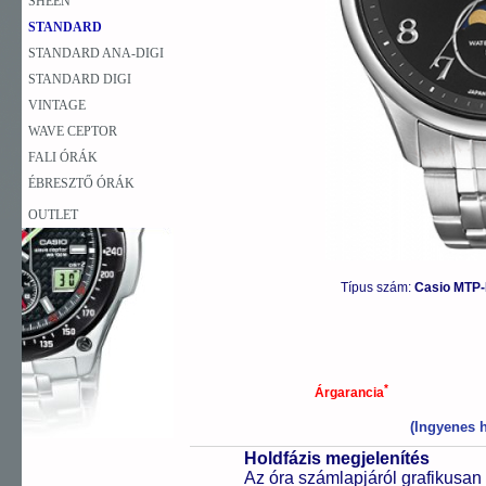
SHEEN
STANDARD
STANDARD ANA-DIGI
STANDARD DIGI
VINTAGE
WAVE CEPTOR
FALI ÓRÁK
ÉBRESZTŐ ÓRÁK
OUTLET
Típus szám:
Casio MTP
*
Árgarancia
(Ingyenes h
Holdfázis megjelenítés
Az óra számlapjáról grafikusan 