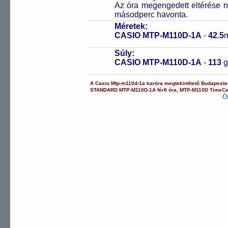
Az óra megengedett eltérése n
másodperc havonta.
Méretek:
CASIO MTP-M110D-1A
-
42.5
Súly:
CASIO MTP-M110D-1A
-
113
A
Casio
Mtp-m110d-1a
karóra
megtekinthető Budapest
STANDARD
MTP-M110D-1A
férfi óra
,
MTP-M110D
TimeCe
Ö