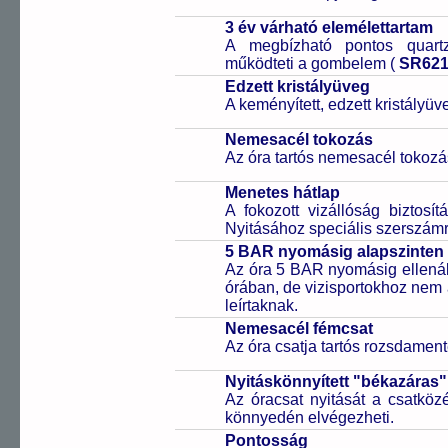
3 év várható elemélettartam
A megbízható pontos quartz
működteti a gombelem (
SR62
Edzett kristályüveg
A keményített, edzett kristályü
Nemesacél tokozás
Az óra tartós nemesacél tokozá
Menetes hátlap
A fokozott vizállóság biztosí
Nyitásához speciális szerszám
5 BAR nyomásig alapszinten 
Az óra 5 BAR nyomásig ellenáll
órában, de vizisportokhoz nem
leírtaknak.
Nemesacél fémcsat
Az óra csatja tartós rozsdament
Nyitáskönnyített "békazáras
Az óracsat nyitását a csatköz
könnyedén elvégezheti.
Pontosság