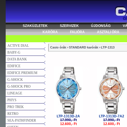
SZAKÜZLETEK
SZERVIZEK
ÚJDONSÁG
V
KARÓRA
FALIÓRA
ASZTALI ÓRA
ACTIVE DIAL
Casio órák
>
STANDARD karórák
>
LTP-1313
BABY-G
DATA BANK
EDIFICE
-30%
-
EDIFICE PREMIUM
G-SHOCK
G-SHOCK PRO
LINEAGE
PHYS
PRO TREK
RETRO
LTP-1313D-2A
LTP-1313D-7A2
17.990,- Ft
17.990,- Ft
SEA-PATHFINDER
12.600,- Ft
12.600,- Ft