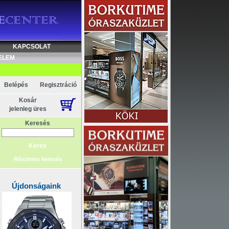
KAPCSOLAT
ELEM
Belépés
Regisztráció
Kosár
jelenleg üres
Keresés
Részletes keresés
Újdonságaink