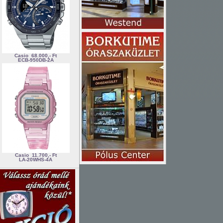
Casio
68.000,- Ft
ECB-950DB-2A
Casio
11.700,- Ft
LA-20WHS-4A