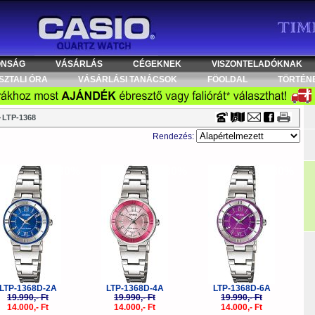
Timecenter
ONSÁG
VÁSÁRLÁS
CÉGEKNEK
VISZONTELADÓKNAK
SZTALI ÓRA
VÁSÁRLÁSI TANÁCSOK
FÖOLDAL
TÖRTÉN
>
LTP-1368
Rendezés:
-30%
-30%
-30%
LTP-1368D-2A
LTP-1368D-4A
LTP-1368D-6A
19.990,- Ft
19.990,- Ft
19.990,- Ft
14.000,- Ft
14.000,- Ft
14.000,- Ft