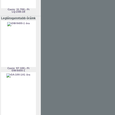
Casio
11.700,- Ft
LQ-24B-1B
Leglátogatottabb óráink
Casio
97.100,- Ft
GW-9400-1