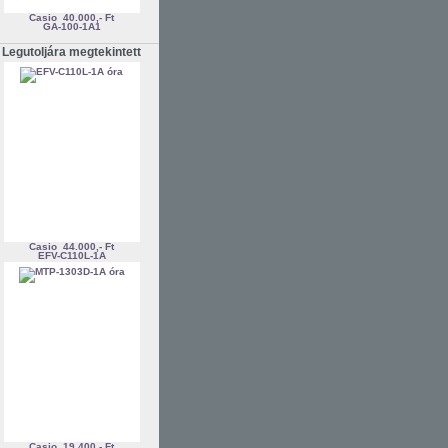
Casio
40.000,- Ft
GA-100-1A1
Legutoljára megtekintett
Casio
44.000,- Ft
EFV-C110L-1A
Casio
19.400,- Ft