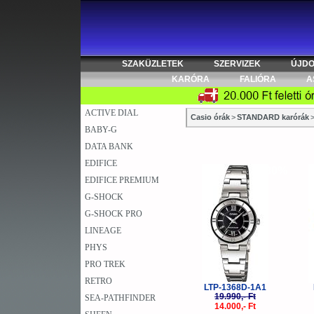
SZAKÜZLETEK
SZERVIZEK
ÚJD
KARÓRA
FALIÓRA
A
ACTIVE DIAL
Casio órák
>
STANDARD karórák
BABY-G
DATA BANK
EDIFICE
-30%
EDIFICE PREMIUM
G-SHOCK
G-SHOCK PRO
LINEAGE
PHYS
PRO TREK
RETRO
LTP-1368D-1A1
19.990,- Ft
SEA-PATHFINDER
14.000,- Ft