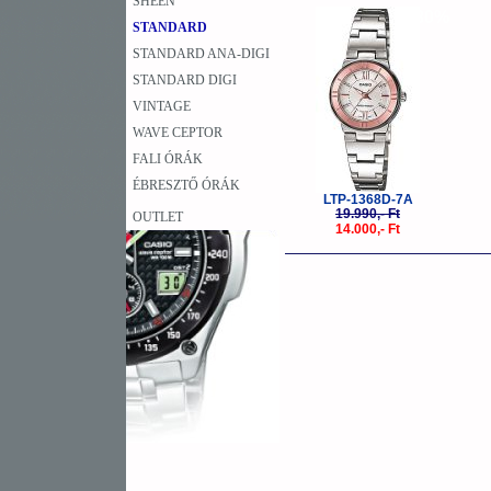
SHEEN
-30%
STANDARD
STANDARD ANA-DIGI
STANDARD DIGI
VINTAGE
WAVE CEPTOR
FALI ÓRÁK
ÉBRESZTŐ ÓRÁK
LTP-1368D-7A
19.990,- Ft
OUTLET
14.000,- Ft