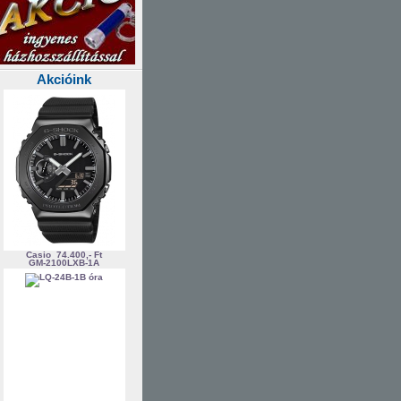
Akcióink
Casio
74.400,- Ft
GM-2100LXB-1A