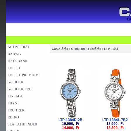
SZAKÜZLETEK
SZERVIZEK
ÚJDONSÁG
V
KARÓRA
FALIÓRA
ASZTALI ÓRA
ACTIVE DIAL
Casio órák
>
STANDARD karórák
>
LTP-1384
BABY-G
DATA BANK
EDIFICE
-30%
-
EDIFICE PREMIUM
G-SHOCK
G-SHOCK PRO
LINEAGE
PHYS
PRO TREK
RETRO
LTP-1384D-2B
LTP-1384L-7B2
19.990,- Ft
18.990,- Ft
SEA-PATHFINDER
14.000,- Ft
13.300,- Ft