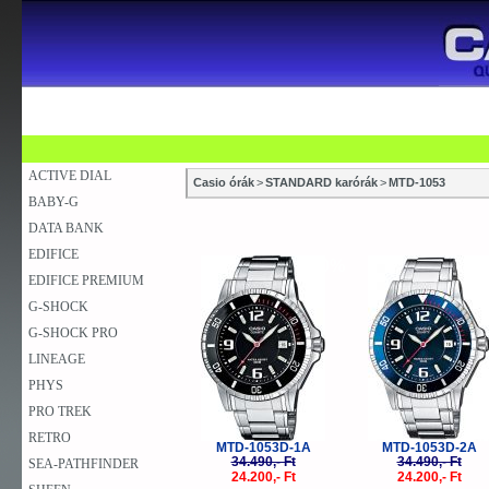
SZAKÜZLETEK
SZERVIZEK
ÚJDONSÁG
V
KARÓRA
FALIÓRA
ASZTALI ÓRA
ACTIVE DIAL
Casio órák
>
STANDARD karórák
>
MTD-1053
BABY-G
DATA BANK
EDIFICE
-30%
-
EDIFICE PREMIUM
G-SHOCK
G-SHOCK PRO
LINEAGE
PHYS
PRO TREK
RETRO
MTD-1053D-1A
MTD-1053D-2A
34.490,- Ft
34.490,- Ft
SEA-PATHFINDER
24.200,- Ft
24.200,- Ft