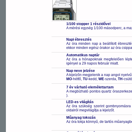
1/100 stopper 1 részidővel
A mérési egység 1/100 másodperc, a max
Napi ébresztés
Az óra minden nap a beállított ébreszté
ekkor minden egész órakor az óra csippa
Automatikus naptár
Az óra a hónapoknak megfelelően léptet
igényel a 29 napos február miatt.
Nap neve jelzése
A kijelzőn megjelenik a nap angol nyelvű 
MO
-hétfő,
TU
-kedd,
WE
-szerda,
TH
-csüt
7 év várható elemélettartam
A megbízható pontos quartz óraszerkeze
).
LED-es világítás
Az óra szükség szerint gombnyomásra a
oldalról megvilágítja a kijelzőt.
Műanyag tokozás
Az óra tokja könnyű, de tartós műanyagbó