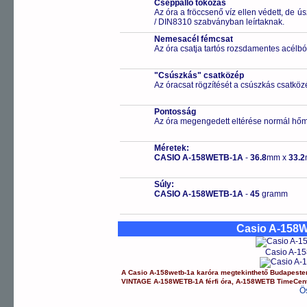
Cseppálló tokozás
Az óra a fröccsenő víz ellen védett, de 
/ DIN8310 szabványban leírtaknak.
Nemesacél fémcsat
Az óra csatja tartós rozsdamentes acélbó
"Csúszkás" csatközép
Az óracsat rögzítését a csúszkás csatközé
Pontosság
Az óra megengedett eltérése normál hőm
Méretek:
CASIO A-158WETB-1A
-
36.8
mm x
33.2
Súly:
CASIO A-158WETB-1A
-
45
gramm
Casio A-158
Casio A-15
A
Casio
A-158wetb-1a
karóra
megtekinthető Budapeste
VINTAGE
A-158WETB-1A
férfi óra
,
A-158WETB
TimeCen
Ö