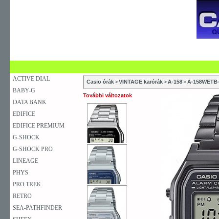
SZAKÜZLETEK
SZERVIZEK
ÚJDONSÁG
V
KARÓRA
FALIÓRA
ASZTALI ÓRA
ACTIVE DIAL
Casio órák
>
VINTAGE karórák
>
A-158
>
A-158WETB
BABY-G
További változatok
DATA BANK
EDIFICE
EDIFICE PREMIUM
G-SHOCK
G-SHOCK PRO
LINEAGE
PHYS
PRO TREK
RETRO
SEA-PATHFINDER