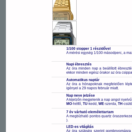
1/100 stopper 1 részidővel
A mérési egység 1/100 másodperc, a max
Napi ébresztés
Az óra minden nap a beállított ébreszté
ekkor minden egész órakor az óra csippa
Automatikus naptár
Az óra a hónapoknak megfelelően léptet
igényel a 29 napos február miatt.
Nap neve jelzése
A kijelzőn megjelenik a nap angol nyelvű 
MO
-hétfő,
TU
-kedd,
WE
-szerda,
TH
-csüt
7 év várható elemélettartam
A megbízható pontos quartz óraszerkeze
).
LED-es világítás
Az óra szükség szerint gombnyomásra a