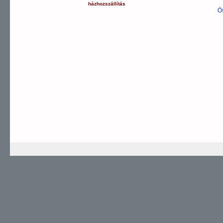
házhozszállítás
Ö
G-SHOCK
EDIFICE
PRO TREK