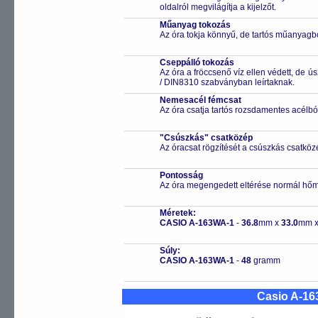
oldalról megvilágítja a kijelzőt.
Műanyag tokozás
Az óra tokja könnyű, de tartós műanyagbó
Cseppálló tokozás
Az óra a fröccsenő víz ellen védett, de 
/ DIN8310 szabványban leírtaknak.
Nemesacél fémcsat
Az óra csatja tartós rozsdamentes acélbó
"Csúszkás" csatközép
Az óracsat rögzítését a csúszkás csatközé
Pontosság
Az óra megengedett eltérése normál hőm
Méretek:
CASIO A-163WA-1
-
36.8
mm x
33.0
mm 
Súly:
CASIO A-163WA-1
-
48
gramm
Casio A-1