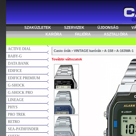
SZAKÜZLETEK
SZERVIZEK
ÚJDONSÁG
V
KARÓRA
FALIÓRA
ASZTALI ÓRA
ACTIVE DIAL
Casio órák
>
VINTAGE karórák
>
A-158
>
A-163WA-1
BABY-G
További változatok
DATA BANK
EDIFICE
EDIFICE PREMIUM
G-SHOCK
G-SHOCK PRO
LINEAGE
PHYS
PRO TREK
RETRO
SEA-PATHFINDER