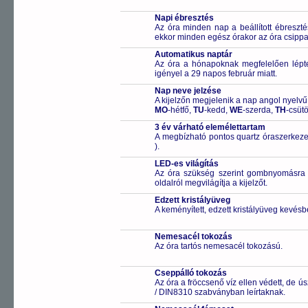
Napi ébresztés
Az óra minden nap a beállított ébreszté
ekkor minden egész órakor az óra csippa
Automatikus naptár
Az óra a hónapoknak megfelelően léptet
igényel a 29 napos február miatt.
Nap neve jelzése
A kijelzőn megjelenik a nap angol nyelvű 
MO
-hétfő,
TU
-kedd,
WE
-szerda,
TH
-csüt
3 év várható elemélettartam
A megbízható pontos quartz óraszerkez
).
LED-es világítás
Az óra szükség szerint gombnyomásra a
oldalról megvilágítja a kijelzőt.
Edzett kristályüveg
A keményített, edzett kristályüveg kevésb
Nemesacél tokozás
Az óra tartós nemesacél tokozású.
Cseppálló tokozás
Az óra a fröccsenő víz ellen védett, de 
/ DIN8310 szabványban leírtaknak.