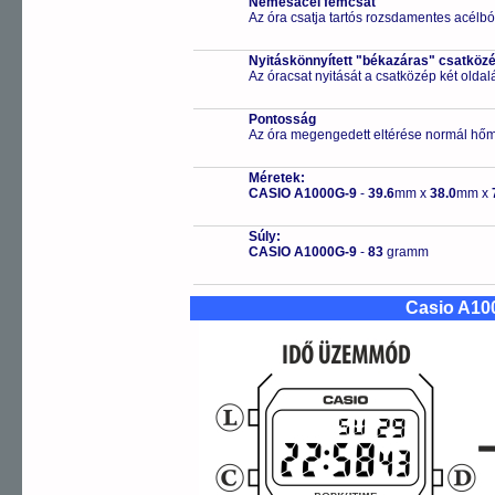
Nemesacél fémcsat
Az óra csatja tartós rozsdamentes acélbó
Nyitáskönnyített "békazáras" csatköz
Az óracsat nyitását a csatközép két old
Pontosság
Az óra megengedett eltérése normál hőm
Méretek:
CASIO A1000G-9
-
39.6
mm x
38.0
mm x
Súly:
CASIO A1000G-9
-
83
gramm
Casio A10