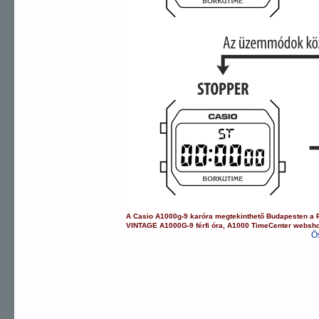
A
Casio
A1000g-9
karóra
megtekinthető Budapesten a
VINTAGE
A1000G-9
férfi óra
,
A1000
TimeCenter websh
Ö