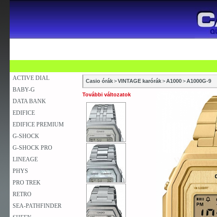
SZAKÜZLETEK
SZERVIZEK
ÚJDONSÁG
V
KARÓRA
FALIÓRA
ASZTALI ÓRA
ACTIVE DIAL
Casio órák
>
VINTAGE karórák
>
A1000
>
A1000G-9
BABY-G
További változatok
DATA BANK
EDIFICE
EDIFICE PREMIUM
G-SHOCK
G-SHOCK PRO
LINEAGE
PHYS
PRO TREK
RETRO
SEA-PATHFINDER