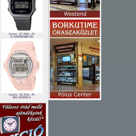
Casio
27.000,- Ft
A-168WEMB-1B
Casio
34.200,- Ft
BG-169KB-4