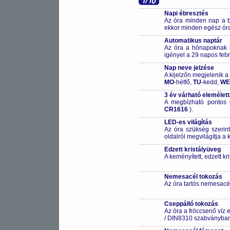
Napi ébresztés
Az óra minden nap a beá
ekkor minden egész óra
Automatikus naptár
Az óra a hónapoknak me
igényel a 29 napos febr
Nap neve jelzése
A kijelzőn megjelenik a
MO
-hétfő,
TU
-kedd,
WE
3 év várható elemélet
A megbízható pontos 
CR1616
).
LED-es világítás
Az óra szükség szerin
oldalról megvilágítja a k
Edzett kristályüveg
A keményített, edzett k
Nemesacél tokozás
Az óra tartós nemesacé
Cseppálló tokozás
Az óra a fröccsenő víz 
/ DIN8310 szabványban 