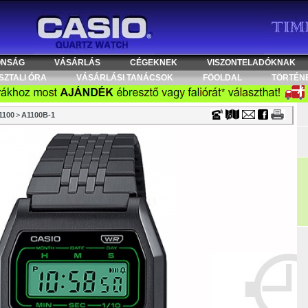
Timecenter
ONSÁG
VÁSÁRLÁS
CÉGEKNEK
VISZONTELADÓKNAK
SZTALI ÓRA
VÁSÁRLÁSI TANÁCSOK
FÖOLDAL
TÖRTÉN
1100
>
A1100B-1