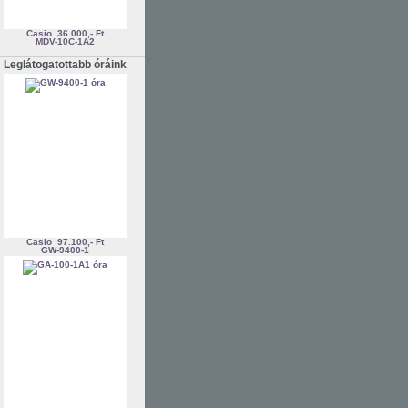
Casio
36.000,- Ft
MDV-10C-1A2
Leglátogatottabb óráink
Casio
97.100,- Ft
GW-9400-1