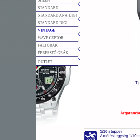
SHEEN
STANDARD
STANDARD ANA-DIGI
STANDARD DIGI
VINTAGE
WAVE CEPTOR
FALI ÓRÁK
ÉBRESZTŐ ÓRÁK
OUTLET
Tí
Árgaranci
1/10 stopper
A mérési egység 1/10 m