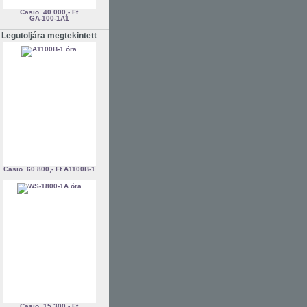
Casio
40.000,- Ft
GA-100-1A1
Legutoljára megtekintett
Casio
60.800,- Ft
A1100B-1
Casio
15.300,- Ft