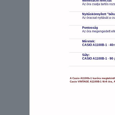
Nemesacél fémcsat
Az óra csatja tartós ro
Nyitáskönnyített "bék
Az óracsat nyitását a 
Pontosság
Az óra megengedett elt
Méretek:
CASIO A1100B-1
-
40
Súly:
CASIO A1100B-1
-
90
A
Casio
A1100b-1
karóra
megtekint
Casio
VINTAGE
A1100B-1
férfi óra
,