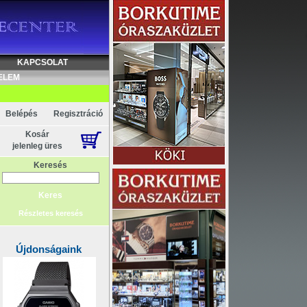
Akció
KAPCSOLAT
ELEM
Belépés
Regisztráció
Kosár
jelenleg üres
Keresés
Részletes keresés
Újdonságaink