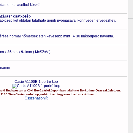
zsdamentes acélból készül.
azáras" csatközép
csatközép két oldalán található gomb nyomásával könnyedén elvégezheti.
érése normál hőmérsékleten kevesebb mint +/- 30 másodperc havonta.
mm x
35
mm x
9.1
mm ( MxSZxV )
gramm
Casio A1100B-1 portré kép
hető Budapesten a
Köki Bevásárlóközpontban
található Borkutime Óraszaküzletben.
A1100
TimeCenter webshop
,
webáruház
,
ingyenes házhozszállítás
Összehasonlít