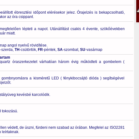
llított ébresztési időpont elérésekor jelez. Órajelzés is bekapcsolható,
kor az óra csippant.
gfelelően lépteti a napot. Utánállítást csakis 4 évente, szökőévekben
uár miatt.
 nap angol nyelvű rövidítése.
-szerda,
TH
-csütörtök,
FR
-péntek,
SA
-szombat,
SU
-vasárnap
tartam
quartz óraszerkezetet várhatóan három évig működteti a gombelem (
t gombnyomásra a kisméretű LED ( fénykibocsájtó dióda ) segítségével
ijelzőt.
ristályüveg kevésbé karcolódik.
l tokozású.
ellen védett, de úszni, fürdeni nem szabad az órában. Megfelel az ISO2281
leírtaknak.