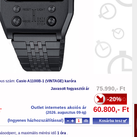
pus szám:
Casio A1100B-1 (VINTAGE) karóra
75.990,- Ft
Javasolt fogyasztói ár
-20%
Outlet internetes akciós ár
60.800,- Ft
*
a
(2026. augusztus 09-ig)
(Ingyenes házhozszállítással)
db
Kosárba tesz
ásodperc, a maximális mérési idő
1 óra
.