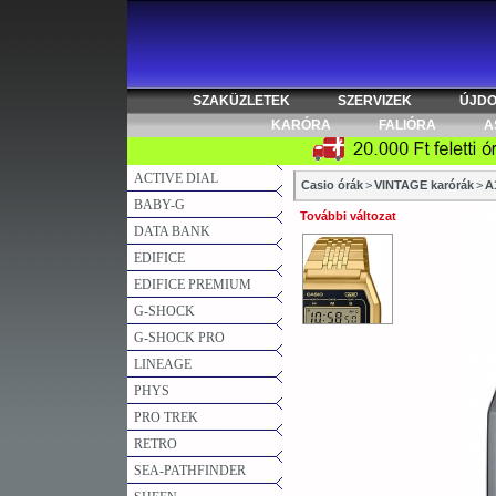
SZAKÜZLETEK
SZERVIZEK
ÚJD
KARÓRA
FALIÓRA
A
ACTIVE DIAL
Casio órák
>
VINTAGE karórák
>
A
BABY-G
További változat
DATA BANK
EDIFICE
EDIFICE PREMIUM
G-SHOCK
G-SHOCK PRO
LINEAGE
PHYS
PRO TREK
RETRO
SEA-PATHFINDER