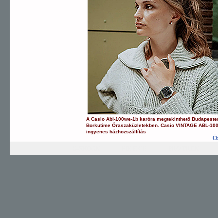
A
Casio
Abl-100we-1b
karóra
megtekinthető Budapeste
Borkutime Óraszaküzletekben.
Casio
VINTAGE
ABL-10
ingyenes házhozszállítás
Ö
G-SHOCK
EDIFICE
PRO TREK