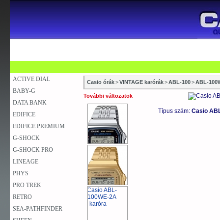
SZAKÜZLETEK
SZERVIZEK
ÚJDONSÁG
V
KARÓRA
FALIÓRA
ASZTALI ÓRA
ACTIVE DIAL
Casio órák
>
VINTAGE karórák
>
ABL-100
>
ABL-100
BABY-G
További változatok
DATA BANK
Típus szám:
Casio AB
EDIFICE
EDIFICE PREMIUM
G-SHOCK
G-SHOCK PRO
LINEAGE
PHYS
PRO TREK
RETRO
SEA-PATHFINDER