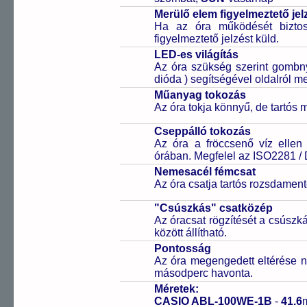
Merülő elem figyelmeztető jel
Ha az óra működését biztos
figyelmeztető jelzést küld.
LED-es világítás
Az óra szükség szerint gombn
dióda ) segítségével oldalról meg
Műanyag tokozás
Az óra tokja könnyű, de tartós
Cseppálló tokozás
Az óra a fröccsenő víz ellen
órában. Megfelel az ISO2281 /
Nemesacél fémcsat
Az óra csatja tartós rozsdament
"Csúszkás" csatközép
Az óracsat rögzítését a csúszk
között állítható.
Pontosság
Az óra megengedett eltérése n
másodperc havonta.
Méretek:
CASIO ABL-100WE-1B
-
41.6