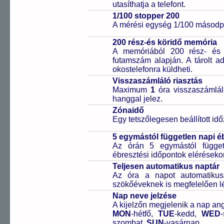
utasíthatja a telefont.
1/100 stopper 200
A mérési egység 1/100 másodpe
200 rész-és köridő memória
A memóriából 200 rész- és 
futamszám alapján. A tárolt a
okostelefonra küldheti.
Visszaszámláló riasztás
Maximum
1
óra visszaszámlál
hanggal jelez.
Zónaidő
Egy tetszőlegesen beállított idő
5 egymástól független napi é
Az órán 5 egymástól függetl
ébresztési időpontok elérésekor
Teljesen automatikus naptár
Az óra a napot automatiku
szökőéveknek is megfelelően lé
Nap neve jelzése
A kijelzőn megjelenik a nap ang
MON
-hétfő,
TUE
-kedd,
WED
szombat,
SUN
-vasárnap