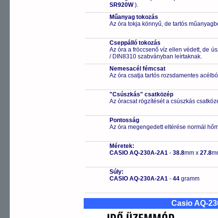
SR920W
).
Műanyag tokozás
Az óra tokja könnyű, de tartós műanyagbó
Cseppálló tokozás
Az óra a fröccsenő víz ellen védett, de 
/ DIN8310 szabványban leírtaknak.
Nemesacél fémcsat
Az óra csatja tartós rozsdamentes acélbó
"Csúszkás" csatközép
Az óracsat rögzítését a csúszkás csatközé
Pontosság
Az óra megengedett eltérése normál hőm
Méretek:
CASIO AQ-230A-2A1
-
38.8
mm x
27.8
m
Súly:
CASIO AQ-230A-2A1
-
44
gramm
Casio AQ-2