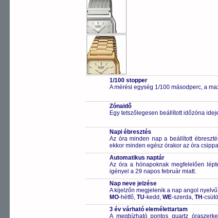
1/100 stopper
A mérési egység 1/100 másodperc, a max
Zónaidő
Egy tetszőlegesen beállított időzóna idej
Napi ébresztés
Az óra minden nap a beállított ébreszté
ekkor minden egész órakor az óra csippa
Automatikus naptár
Az óra a hónapoknak megfelelően léptet
igényel a 29 napos február miatt.
Nap neve jelzése
A kijelzőn megjelenik a nap angol nyelvű 
MO
-hétfő,
TU
-kedd,
WE
-szerda,
TH
-csüt
3 év várható elemélettartam
A megbízható pontos quartz óraszerk