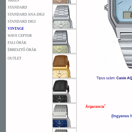
SHEEN
STANDARD
STANDARD ANA-DIGI
STANDARD DIGI
VINTAGE
WAVE CEPTOR
FALI ÓRÁK
ÉBRESZTŐ ÓRÁK
OUTLET
Típus szám:
Casio AQ
*
Árgarancia
(Ingyenes h