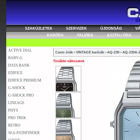
SZAKÜZLETEK
SZERVIZEK
ÚJDONSÁG
V
KARÓRA
FALIÓRA
ASZTALI ÓRA
ACTIVE DIAL
Casio órák
>
VINTAGE karórák
>
AQ-230
>
AQ-230A-
BABY-G
További változatok
DATA BANK
EDIFICE
EDIFICE PREMIUM
G-SHOCK
G-SHOCK PRO
LINEAGE
PHYS
PRO TREK
RETRO
SEA-PATHFINDER