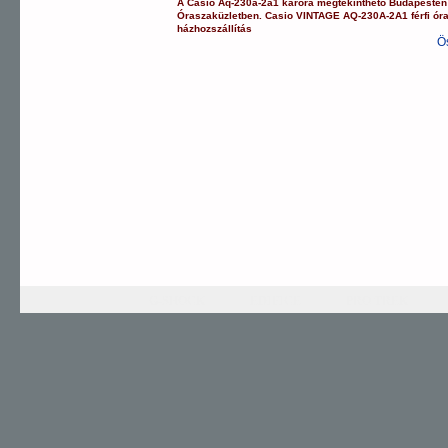
A
Casio
Aq-230a-2a1
karóra
megtekinthető Budapeste
Óraszaküzletben.
Casio
VINTAGE
AQ-230A-2A1
férfi ór
házhozszállítás
Ö
G-SHOCK
EDIFICE
PRO TREK