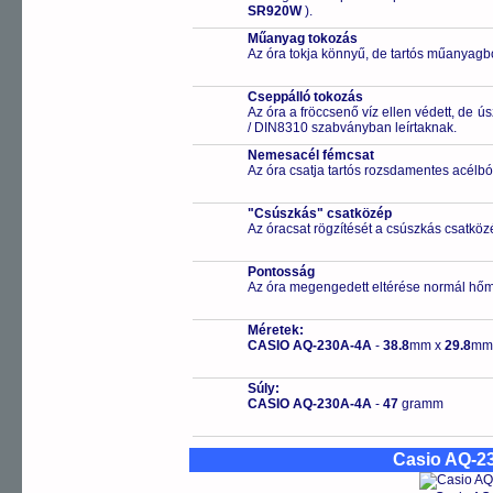
SR920W
).
Műanyag tokozás
Az óra tokja könnyű, de tartós műanyagbó
Cseppálló tokozás
Az óra a fröccsenő víz ellen védett, de 
/ DIN8310 szabványban leírtaknak.
Nemesacél fémcsat
Az óra csatja tartós rozsdamentes acélbó
"Csúszkás" csatközép
Az óracsat rögzítését a csúszkás csatközé
Pontosság
Az óra megengedett eltérése normál hőm
Méretek:
CASIO AQ-230A-4A
-
38.8
mm x
29.8
mm
Súly:
CASIO AQ-230A-4A
-
47
gramm
Casio AQ-2