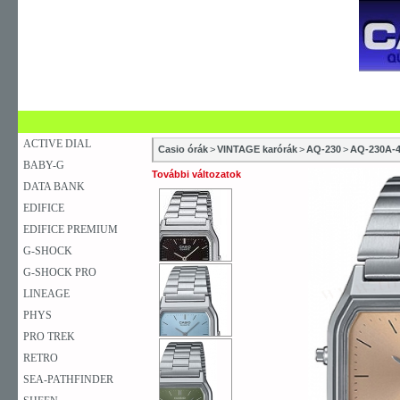
SZAKÜZLETEK
SZERVIZEK
ÚJDONSÁG
V
KARÓRA
FALIÓRA
ASZTALI ÓRA
ACTIVE DIAL
Casio órák
>
VINTAGE karórák
>
AQ-230
>
AQ-230A-
BABY-G
További változatok
DATA BANK
EDIFICE
EDIFICE PREMIUM
G-SHOCK
G-SHOCK PRO
LINEAGE
PHYS
PRO TREK
RETRO
SEA-PATHFINDER