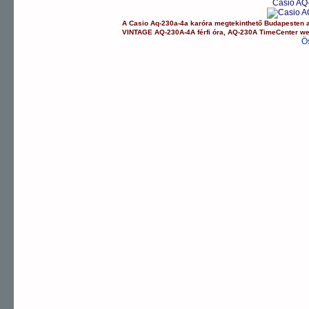
Casio AQ
A
Casio
Aq-230a-4a
karóra
megtekinthető Budapesten 
VINTAGE
AQ-230A-4A
férfi óra
,
AQ-230A
TimeCenter w
Ö