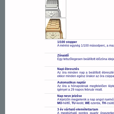
1/100 stopper
A mérési egység 1/100 másodperc, a max
Zónaidő
Egy tetszőlegesen beállított időzóna idej
Napi ébresztés
Az óra minden nap a beállított ébreszté
ekkor minden egész órakor az óra csippa
Automatikus naptár
Az óra a hónapoknak megfelelően léptet
igényel a 29 napos február miatt.
Nap neve jelzése
A kijelzőn megjelenik a nap angol nyelvű 
MO
-hétfő,
TU
-kedd,
WE
-szerda,
TH
-csüt
3 év várható elemélettartam
A megbízható pontos quartz óraszerk