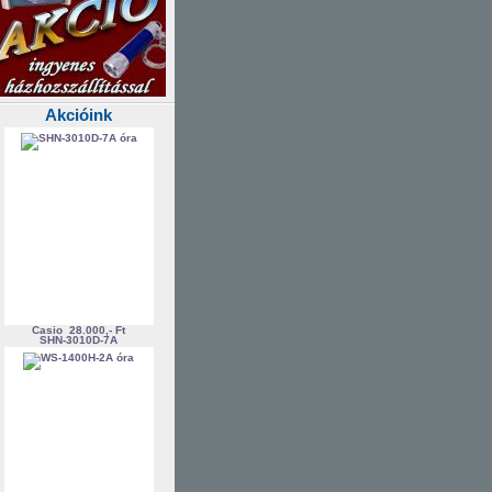
Akcióink
Casio
28.000,- Ft
SHN-3010D-7A