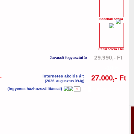
Baseball sapka
Ceruzaelem LR6
29.990,- Ft
Javasolt fogyasztói ár
-10%
Internetes akciós ár:
27.000,- Ft
*
a
(2026. augusztus 09-ig)
(Ingyenes házhozszállítással)
db
Kosárba tesz