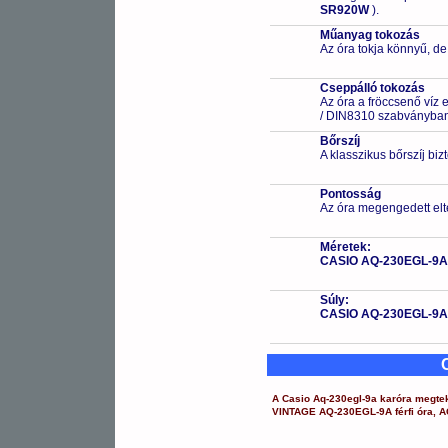
SR920W
).
Műanyag tokozás
Az óra tokja könnyű, de
Cseppálló tokozás
Az óra a fröccsenő víz 
/ DIN8310 szabványban 
Bőrszíj
A klasszikus bőrszíj bizt
Pontosság
Az óra megengedett elt
Méretek:
CASIO AQ-230EGL-9A
Súly:
CASIO AQ-230EGL-9A
A
Casio
Aq-230egl-9a
karóra
megtek
VINTAGE
AQ-230EGL-9A
férfi óra
,
A