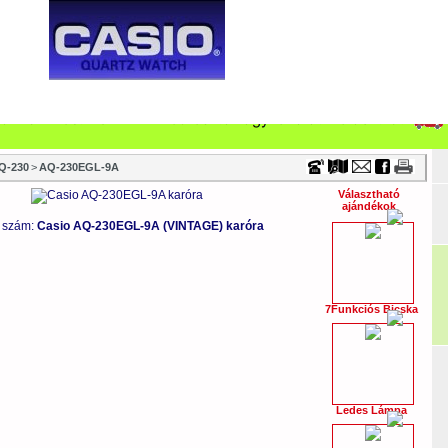
Timecenter
ONSÁG
VÁSÁRLÁS
CÉGEKNEK
VISZONTELADÓKNAK
SZTALI ÓRA
VÁSÁRLÁSI TANÁCSOK
FÖOLDAL
TÖRTÉN
Q-230
>
AQ-230EGL-9A
Választható
ajándékok
 szám:
Casio AQ-230EGL-9A (VINTAGE) karóra
7Funkciós Bicska
Ledes Lámpa