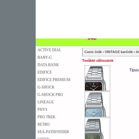
SZAKÜZLETEK
SZERVIZEK
ÚJD
KARÓRA
FALIÓRA
A
ACTIVE DIAL
Casio órák
>
VINTAGE karórák
>
A
BABY-G
További változatok
DATA BANK
Típus
EDIFICE
EDIFICE PREMIUM
G-SHOCK
G-SHOCK PRO
LINEAGE
PHYS
PRO TREK
RETRO
SEA-PATHFINDER