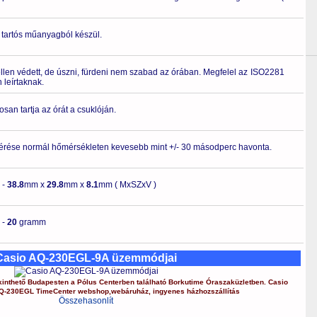
 tartós műanyagból készül.
ellen védett, de úszni, fürdeni nem szabad az órában. Megfelel az ISO2281
leírtaknak.
osan tartja az órát a csuklóján.
érése normál hőmérsékleten kevesebb mint +/- 30 másodperc havonta.
-
38.8
mm x
29.8
mm x
8.1
mm ( MxSZxV )
-
20
gramm
Casio AQ-230EGL-9A üzemmódjai
inthető Budapesten a
Pólus Centerben
található Borkutime Óraszaküzletben.
Casio
Q-230EGL
TimeCenter webshop
,
webáruház
,
ingyenes házhozszállítás
Összehasonlít