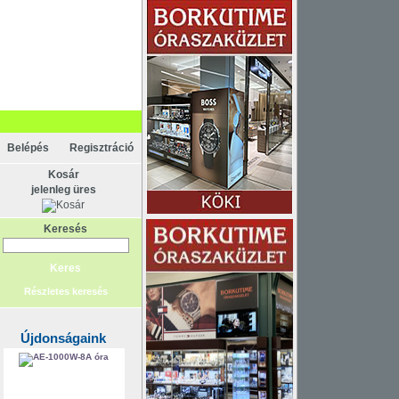
KAPCSOLAT
ELEM
Belépés
Regisztráció
Kosár
jelenleg üres
Keresés
Részletes keresés
Újdonságaink