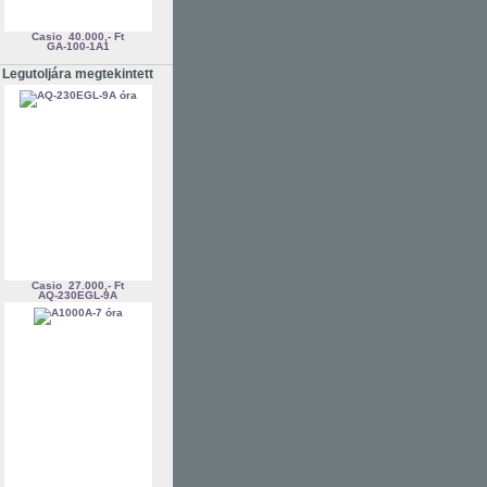
Casio
40.000,- Ft
GA-100-1A1
Legutoljára megtekintett
Casio
27.000,- Ft
AQ-230EGL-9A