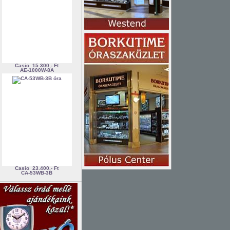
Casio
15.300,- Ft
AE-1000W-8A
Casio
23.400,- Ft
CA-53WB-3B