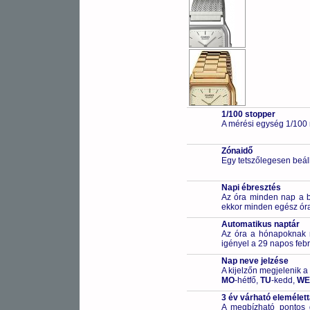
1/100 stopper
A mérési egység 1/100
Zónaidő
Egy tetszőlegesen beállí
Napi ébresztés
Az óra minden nap a beá
ekkor minden egész óra
Automatikus naptár
Az óra a hónapoknak me
igényel a 29 napos febr
Nap neve jelzése
A kijelzőn megjelenik a
MO
-hétfő,
TU
-kedd,
WE
3 év várható elemélet
A megbízható pontos 