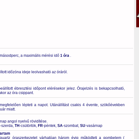
 másodperc, a maximális mérési idő
1 óra
.
tott időzóna ideje leolvasható az óráról.
llított ébresztési időpont elérésekor jelez. Órajelzés is bekapcsolható,
kor az óra csippant.
gfelelően lépteti a napot. Utánállítást csakis 4 évente, szökőévekben
uár miatt.
 nap angol nyelvű rövidítése.
-szerda,
TH
-csütörtök,
FR
-péntek,
SA
-szombat,
SU
-vasárnap
tartam
quartz óraszerkezetet várhatóan három évig működteti a gombelem (