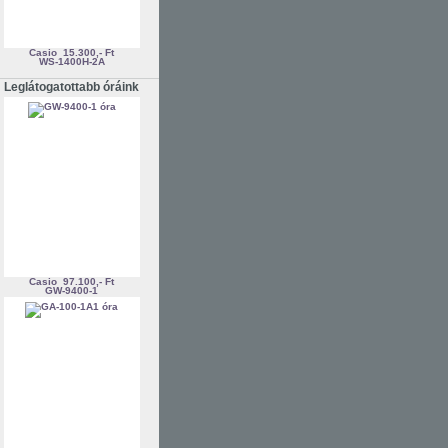
Casio
15.300,- Ft
WS-1400H-2A
Leglátogatottabb óráink
Casio
97.100,- Ft
GW-9400-1