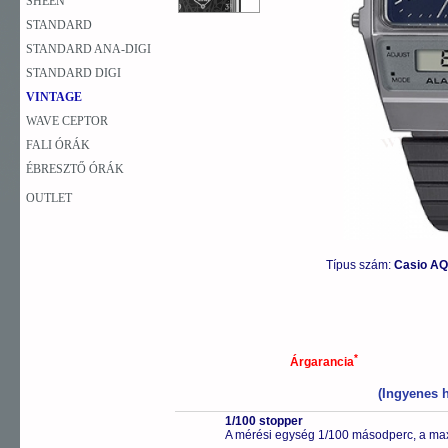
SHEEN
STANDARD
STANDARD ANA-DIGI
STANDARD DIGI
VINTAGE
WAVE CEPTOR
FALI ÓRÁK
ÉBRESZTŐ ÓRÁK
OUTLET
Típus szám:
Casio AQ
*
Árgarancia
(Ingyenes h
1/100 stopper
A mérési egység 1/100 másodperc, a max