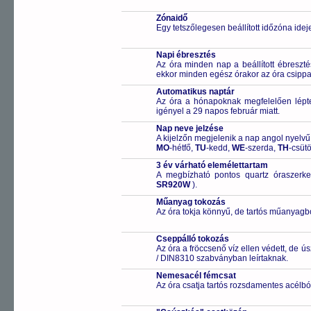
Zónaidő
Egy tetszőlegesen beállított időzóna idej
Napi ébresztés
Az óra minden nap a beállított ébreszté
ekkor minden egész órakor az óra csippa
Automatikus naptár
Az óra a hónapoknak megfelelően léptet
igényel a 29 napos február miatt.
Nap neve jelzése
A kijelzőn megjelenik a nap angol nyelvű 
MO
-hétfő,
TU
-kedd,
WE
-szerda,
TH
-csüt
3 év várható elemélettartam
A megbízható pontos quartz óraszerk
SR920W
).
Műanyag tokozás
Az óra tokja könnyű, de tartós műanyagbó
Cseppálló tokozás
Az óra a fröccsenő víz ellen védett, de 
/ DIN8310 szabványban leírtaknak.
Nemesacél fémcsat
Az óra csatja tartós rozsdamentes acélbó