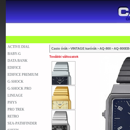
SZAKÜZLETEK
SZERVIZEK
ÚJDONSÁG
V
KARÓRA
FALIÓRA
ASZTALI ÓRA
ACTIVE DIAL
Casio órák
>
VINTAGE karórák
>
AQ-800
>
AQ-800EB
BABY-G
További változatok
DATA BANK
EDIFICE
EDIFICE PREMIUM
G-SHOCK
G-SHOCK PRO
LINEAGE
PHYS
PRO TREK
RETRO
SEA-PATHFINDER