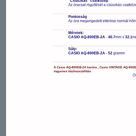
"Csúszkás" csatközép
Az óracsat rögzítését a csúszkás csatközé
Pontosság
Az óra megengedett eltérése normál hőm
Méretek:
CASIO AQ-800EB-2A
-
40.7
mm x
32.1
m
Súly:
CASIO AQ-800EB-2A
-
52
gramm
A
Casio
AQ-800EB-2A
karóra
,
Casio
VINTAGE
AQ-800
ingyenes házhozszállítás
Ö