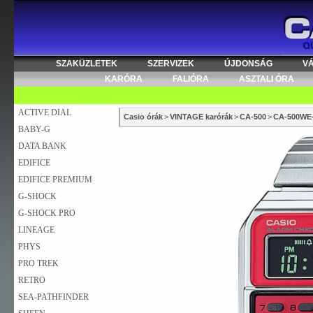
SZAKÜZLETEK
SZERVIZEK
ÚJDONSÁG
V
KARÓRA
FALIÓRA
ASZTALI ÓRA
ACTIVE DIAL
Casio órák
>
VINTAGE karórák
>
CA-500
>
CA-500WE
BABY-G
DATA BANK
EDIFICE
EDIFICE PREMIUM
G-SHOCK
G-SHOCK PRO
LINEAGE
PHYS
PRO TREK
RETRO
SEA-PATHFINDER