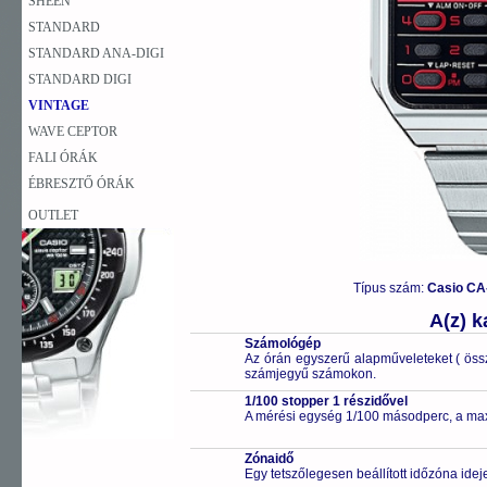
SHEEN
STANDARD
STANDARD ANA-DIGI
STANDARD DIGI
VINTAGE
WAVE CEPTOR
FALI ÓRÁK
ÉBRESZTŐ ÓRÁK
OUTLET
Típus szám:
Casio CA
A(z) 
Számológép
Az órán egyszerű alapműveleteket ( öss
számjegyű számokon.
1/100 stopper 1 részidővel
A mérési egység 1/100 másodperc, a max
Zónaidő
Egy tetszőlegesen beállított időzóna idej