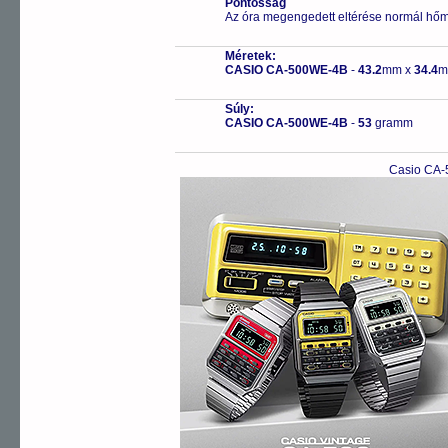
Pontosság
Az óra megengedett eltérése normál hőm
Méretek:
CASIO CA-500WE-4B
-
43.2
mm x
34.4
m
Súly:
CASIO CA-500WE-4B
-
53
gramm
Casio CA-