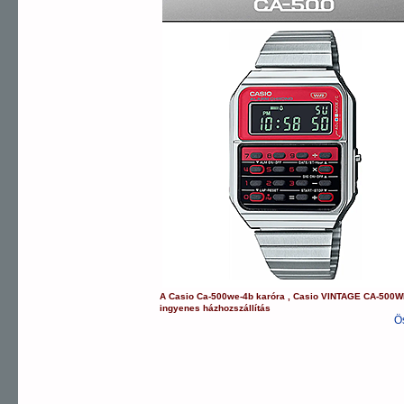
A
Casio
Ca-500we-4b
karóra
,
Casio
VINTAGE
CA-500W
ingyenes házhozszállítás
Ö