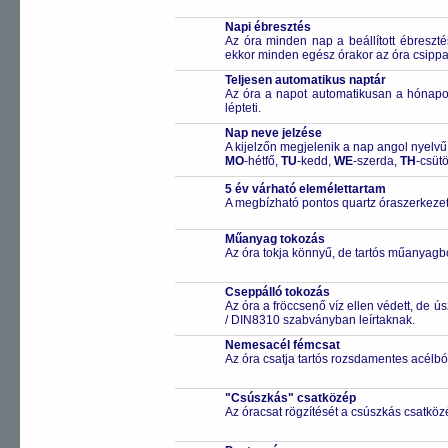
Napi ébresztés
Az óra minden nap a beállított ébreszté
ekkor minden egész órakor az óra csippa
Teljesen automatikus naptár
Az óra a napot automatikusan a hónapo
lépteti.
Nap neve jelzése
A kijelzőn megjelenik a nap angol nyelvű 
MO
-hétfő,
TU
-kedd,
WE
-szerda,
TH
-csüt
5 év várható elemélettartam
A megbízható pontos quartz óraszerkezet
Műanyag tokozás
Az óra tokja könnyű, de tartós műanyagbó
Cseppálló tokozás
Az óra a fröccsenő víz ellen védett, de 
/ DIN8310 szabványban leírtaknak.
Nemesacél fémcsat
Az óra csatja tartós rozsdamentes acélbó
"Csúszkás" csatközép
Az óracsat rögzítését a csúszkás csatközé