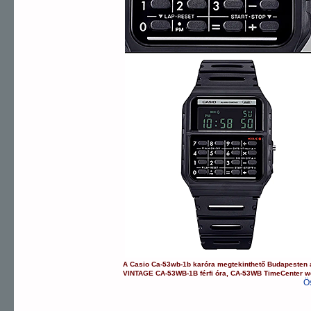
A
Casio
Ca-53wb-1b
karóra
megtekinthető Budapesten
VINTAGE
CA-53WB-1B
férfi óra
,
CA-53WB
TimeCenter 
Ö