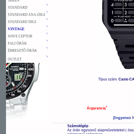
SHEEN
STANDARD
STANDARD ANA-DIGI
STANDARD DIGI
VINTAGE
WAVE CEPTOR
FALI ÓRÁK
ÉBRESZTŐ ÓRÁK
OUTLET
Típus szám:
Casio C
*
Árgarancia
(Ingyenes h
Számológép
Az órán egyszerű alapműveleteket ( öss