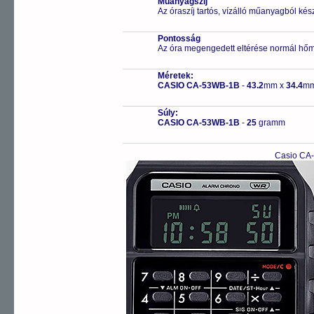
Műanyagszíj
Az óraszíj tartós, vízálló műanyagból kés
Pontosság
Az óra megengedett eltérése normál hőm
Méretek:
CASIO CA-53WB-1B
-
43.2
mm x
34.4
mm
Súly:
CASIO CA-53WB-1B
-
25
gramm
Casio CA-