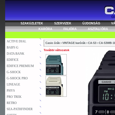
SZAKÜZLETEK
SZERVIZEK
ÚJDONSÁG
V
KARÓRA
FALIÓRA
ASZTALI ÓRA
ACTIVE DIAL
Casio órák
>
VINTAGE karórák
>
CA-53
>
CA-53WB-1
BABY-G
További változatok
DATA BANK
EDIFICE
EDIFICE PREMIUM
G-SHOCK
G-SHOCK PRO
LINEAGE
PHYS
PRO TREK
RETRO
SEA-PATHFINDER