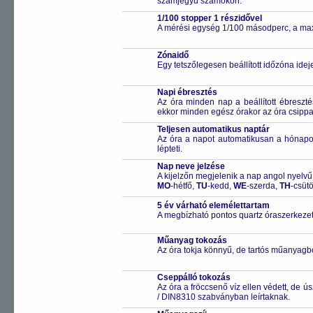
számjegyű számokon.
1/100 stopper 1 részidővel
A mérési egység 1/100 másodperc, a max
Zónaidő
Egy tetszőlegesen beállított időzóna idej
Napi ébresztés
Az óra minden nap a beállított ébreszté
ekkor minden egész órakor az óra csippa
Teljesen automatikus naptár
Az óra a napot automatikusan a hónapo
lépteti.
Nap neve jelzése
A kijelzőn megjelenik a nap angol nyelvű 
MO
-hétfő,
TU
-kedd,
WE
-szerda,
TH
-csüt
5 év várható elemélettartam
A megbízható pontos quartz óraszerkezet
Műanyag tokozás
Az óra tokja könnyű, de tartós műanyagbó
Cseppálló tokozás
Az óra a fröccsenő víz ellen védett, de 
/ DIN8310 szabványban leírtaknak.