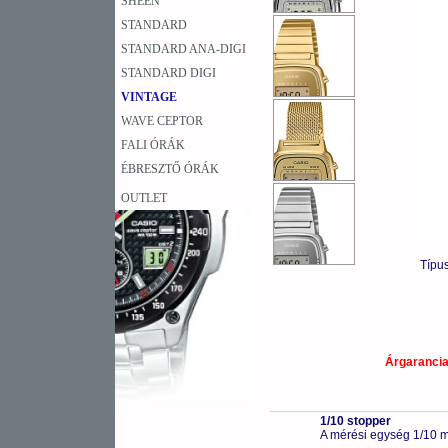
SHEEN
STANDARD
STANDARD ANA-DIGI
STANDARD DIGI
VINTAGE
WAVE CEPTOR
FALI ÓRÁK
ÉBRESZTŐ ÓRÁK
OUTLET
Típu
Árgaranci
1/10 stopper
A mérési egység 1/10 m