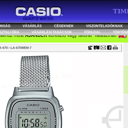
Timecenter
ONSÁG
VÁSÁRLÁS
CÉGEKNEK
VISZONTELADÓKNAK
SZTALI ÓRA
VÁSÁRLÁSI TANÁCSOK
FÖOLDAL
TÖRTÉN
A-670
>
LA-670WEM-7