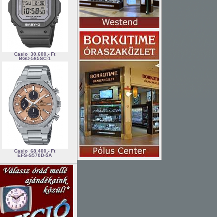
Casio
30.600,- Ft
BGD-565SC-1
Casio
68.400,- Ft
EFS-S570D-5A