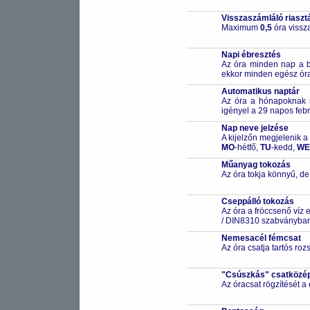
Visszaszámláló riaszt
Maximum
0,5
óra vissza
Napi ébresztés
Az óra minden nap a beá
ekkor minden egész óra
Automatikus naptár
Az óra a hónapoknak me
igényel a 29 napos febr
Nap neve jelzése
A kijelzőn megjelenik a
MO
-hétfő,
TU
-kedd,
WE
Műanyag tokozás
Az óra tokja könnyű, de
Cseppálló tokozás
Az óra a fröccsenő víz 
/ DIN8310 szabványban 
Nemesacél fémcsat
Az óra csatja tartós ro
"Csúszkás" csatközé
Az óracsat rögzítését a