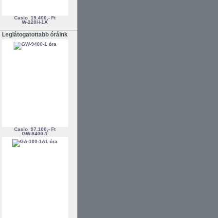
Casio
19.400,- Ft
W-220H-1A
Leglátogatottabb óráink
Casio
97.100,- Ft
GW-9400-1