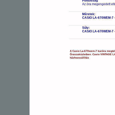
Pontosság
Az óra megengedett elt
Méretek:
CASIO LA-670WEM-7
Súly:
CASIO LA-670WEM-7
A
Casio
La-670wem-7
karóra
megtek
Óraszaküzletben.
Casio
VINTAGE
L
házhozszállítás