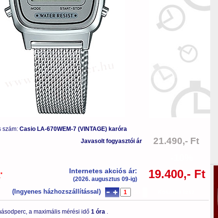
s szám:
Casio LA-670WEM-7 (VINTAGE) karóra
21.490,- Ft
Javasolt fogyasztói ár
-10%
Internetes akciós ár:
19.400,- Ft
*
a
(2026. augusztus 09-ig)
(Ingyenes házhozszállítással)
db
Kosárba tesz
ásodperc, a maximális mérési idő
1 óra
.