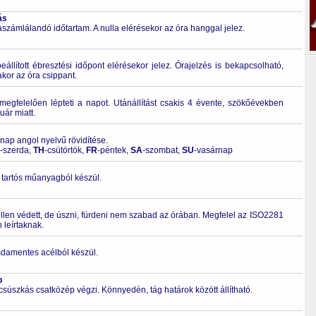
ás
számlálandó időtartam. A nulla elérésekor az óra hanggal jelez.
llított ébresztési időpont elérésekor jelez. Órajelzés is bekapcsolható,
kor az óra csippant.
gfelelően lépteti a napot. Utánállítást csakis 4 évente, szökőévekben
uár miatt.
 nap angol nyelvű rövidítése.
-szerda,
TH
-csütörtök,
FR
-péntek,
SA
-szombat,
SU
-vasárnap
 tartós műanyagból készül.
ellen védett, de úszni, fürdeni nem szabad az órában. Megfelel az ISO2281
leírtaknak.
zsdamentes acélból készül.
p
 csúszkás csatközép végzi. Könnyedén, tág határok között állítható.