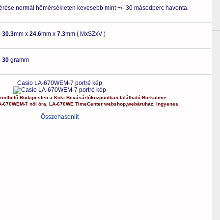
érése normál hőmérsékleten kevesebb mint +/- 30 másodperc havonta.
-
30.3
mm x
24.6
mm x
7.3
mm ( MxSZxV )
-
30
gramm
Casio LA-670WEM-7 portré kép
inthető Budapesten a
Köki Bevásárlóközpontban
található Borkutime
A-670WEM-7
női óra
,
LA-670WE
TimeCenter webshop
,
webáruház
,
ingyenes
Összehasonlít