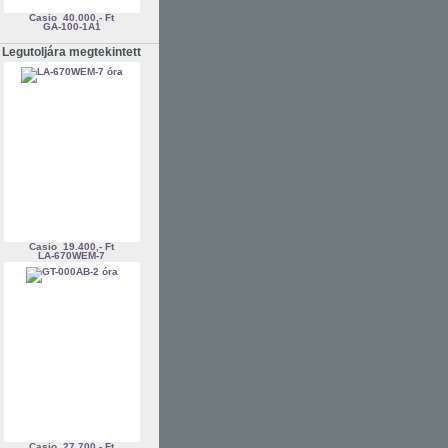
Casio
40.000,- Ft
GA-100-1A1
Legutoljára megtekintett
Casio
19.400,- Ft
LA-670WEM-7
Casio
27.700,- Ft