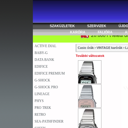
SZAKÜZLETEK
SZERVIZEK
ÚJD
KARÓRA
FALIÓRA
A
ACTIVE DIAL
Casio órák
>
VINTAGE karórák
>
L
BABY-G
További változatok
DATA BANK
EDIFICE
EDIFICE PREMIUM
G-SHOCK
G-SHOCK PRO
LINEAGE
PHYS
PRO TREK
RETRO
SEA-PATHFINDER