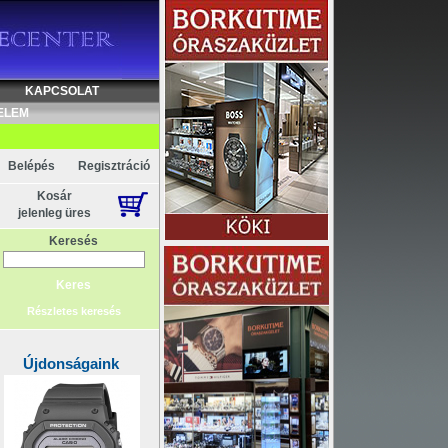
KAPCSOLAT
ELEM
Belépés
Regisztráció
Kosár
jelenleg üres
Keresés
Részletes keresés
Újdonságaink