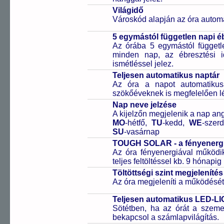
Világidő
Városkód alapján az óra automa
5 egymástól független napi é
Az órába 5 egymástól függetle
minden nap, az ébresztési i
ismétléssel jelez.
Teljesen automatikus naptár
Az óra a napot automatiku
szökőéveknek is megfelelően lé
Nap neve jelzése
A kijelzőn megjelenik a nap ang
MO
-hétfő,
TU
-kedd,
WE
-szer
SU
-vasárnap
TOUGH SOLAR - a fényenergi
Az óra fényenergiával működik
teljes feltöltéssel kb. 9 hónapi
Töltöttségi szint megjelenítés
Az óra megjeleníti a működését b
Teljesen automatikus LED-LI
Sötétben, ha az órát a szeme 
bekapcsol a számlapvilágítás.