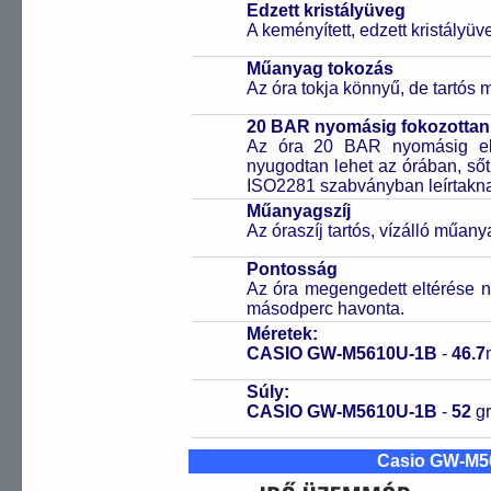
Edzett kristályüveg
A keményített, edzett kristályü
Műanyag tokozás
Az óra tokja könnyű, de tartós
20 BAR nyomásig fokozottan 
Az óra 20 BAR nyomásig ell
nyugodtan lehet az órában, sőt
ISO2281 szabványban leírtakn
Műanyagszíj
Az óraszíj tartós, vízálló műany
Pontosság
Az óra megengedett eltérése n
másodperc havonta.
Méretek:
CASIO GW-M5610U-1B
-
46.7
Súly:
CASIO GW-M5610U-1B
-
52
g
Casio GW-M5