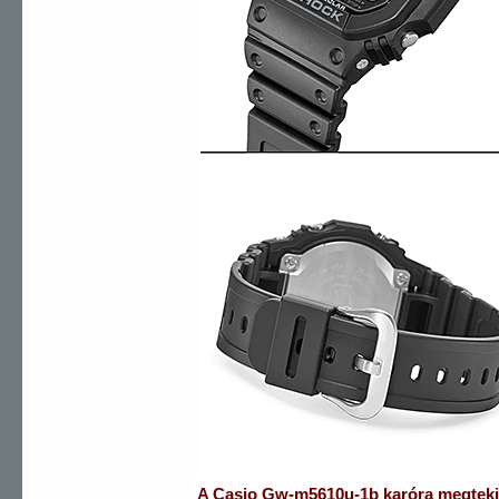
A
Casio
Gw-m5610u-1b
karóra
megteki