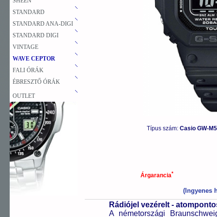
SHEEN
STANDARD
STANDARD ANA-DIGI
STANDARD DIGI
VINTAGE
WAVE CEPTOR
FALI ÓRÁK
ÉBRESZTŐ ÓRÁK
OUTLET
Típus szám:
Casio GW-M5
*
Árgarancia
(Ingyenes h
Rádiójel vezérelt - atompont
A németországi Braunschweigb