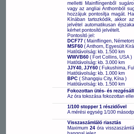
melletti Mainflingenből sugár
vagy az angliai Anthornból sug
hozzájuk pontosítja magát. H
Kínában tartozkódik, akkor az 
jelvétel automatikusan éjszak
kérhet pontosító jelvételt.
Pontosító jel:
DCF77
( Mainflingen, Németor
MSF60
( Anthorn, Egyesült Kirá
Hatótávolság: kb. 1.500 km
WWVB60
( Fort Collins, USA )
Hatótávolság: kb. 3.000 km
JJY40, JJY60
( Fukushima, Fu
Hatótávolság: kb. 1.000 km
BPC
( Shangqiu City, Kína )
Hatótávolság: kb. 1.500 km
Fokozottan ütés- és rezgésál
Az óra tokozása fokozottan elle
1/100 stopper 1 részidővel
A mérési egység 1/100 másodpe
Visszaszámláló riasztás
Maximum
24
óra visszaszámlál
hanggal jelez.