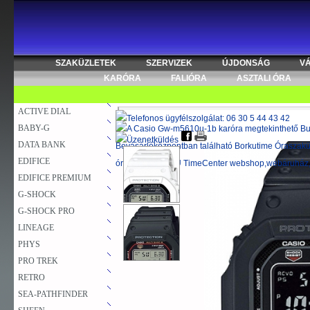
SZAKÜZLETEK
SZERVIZEK
ÚJDONSÁG
V
KARÓRA
FALIÓRA
ASZTALI ÓRA
ACTIVE DIAL
Casio órák
>
WAVE CEPTOR karórák
>
GW-M5610
>
G
BABY-G
További változatok
DATA BANK
EDIFICE
EDIFICE PREMIUM
G-SHOCK
G-SHOCK PRO
LINEAGE
PHYS
PRO TREK
RETRO
SEA-PATHFINDER