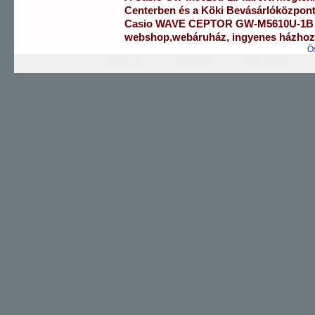
Centerben
és a
Köki Bevásárlóközpon
Casio
WAVE CEPTOR
GW-M5610U-1B
webshop
,
webáruház
,
ingyenes házhozs
Ö
G-SHOCK
EDIFICE
PRO TREK