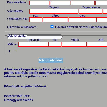
Kapcsolattartó:
Cégnév
Céges telefon
Cég adatok:
Irsz.
Város
Utca
Számlázási cím:
Hírlevélre feliratkozom:
Havonta egyszeri hírlevél újdonságokról
Üzletek adatai
Elnevezés
Irsz.
Város
Utca
Üzlet 1:
+
-
A beérkezett regisztrációs kérelmeket kivizsgáljuk és hamarosan vissza
pozitív elbírálás esetén tartalmazza nagykereskedelmi személyes hoz
információkhoz juthat hozzá.
Köszönjük együttműködését:
BORKUTIME KFT.
Óranagykereskedés