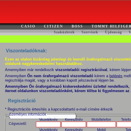
CASIO
CITIZEN
BOSS
TOMMY HILFIGE
Szaküzletek
Szervizek
Újdonság
V
Viszonteladóknak:
Ezen az olalon kizárolag jelenlegi és leendő óraforgalmazó viszontela
oldalunk nagykereskedelmi használatához.
Amennyiben már rendelkezik
viszonteladói regisztrációval
, kérem lépje
Amennyiben
Ön nem óraforgalmazó viszonteladó
kérem a
belépés
mell
regisztrálja magát, vagy a korábban kapott jelszavával lépjen be.
Amennyiben Ön óraforgalmazó kiskereskedelmi üzlettel rendelkezik, 
iternet oldalunkon viszonteladónként, kérem töltse ki figyelmesen az 
Regisztráció
* Regisztrációs értesítés a kapcsolattartó e-mail címére érkezik
Személyes információk
Vezetéknév
Keresztnév
Mobiltelefon
Telef
Cégvezető:
Vezetéknév
Keresztnév
Mobil
Tel