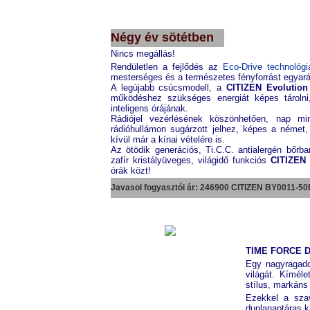
CITIZEN
AR1110-02A
Négy év sötétben
Nincs megállás!
Rendületlen a fejlődés az
Eco-Drive technológi
mesterséges és a természetes fényforrást egyará
A legújabb csúcsmodell, a
CITIZEN Evolution
működéshez szükséges energiát képes tárolni,
inteligens órájának.
Rádiójel vezérlésének köszönhetően, nap mi
rádióhullámon sugárzott jelhez, képes a német,
kívül már a kínai vételére is.
Az ötödik generációs, Ti.C.C. antialergén bőrba
zafír kristályüveges, világidő funkciós
CITIZEN 
órák közt!
Javasol fogyasztói ár: 246900 CITIZEN
BY0011-50
TIME FORCE 
Egy nagyragadoz
világát. Kímél
stílus, markáns
Ezekkel a szav
duplanaptáras k