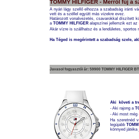
TOMMY HILFIGER - Merről fúj a s
A nyári lágy szellő elhozza a szabadság iránti v
vett és a széllel együtt más vizekre evez.
Határozott vonalvezetés, csavarokkal díszített 
a
TOMMY HILFIGER
alapszínei jellemzik ezt az 
Akár vízre is szállhatsz és a lendületes, sportos 
Ha Téged is megérintett a szabadság szele, ak
Javasol fogyasztói ár: 59900 TOMMY HILFIGER
BT
Aki követi a tr
- Aki rajong a
T
- Aki most még 
Ha szeretnéd va
legújabb
TOMMY
könnyed játéka 