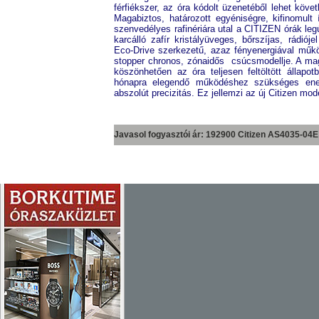
férfiékszer, az óra kódolt üzenetéből lehet köve
Magabiztos, határozott egyéniségre, kifinomult 
szenvedélyes rafinériára utal a CITIZEN órák le
karcálló zafír kristályüveges, bőrszíjas, rádiój
Eco-Drive szerkezetű, azaz fényenergiával műkö
stopper chronos, zónaidős csúcsmodellje. A mag
köszönhetően az óra teljesen feltöltött állapo
hónapra elegendő működéshez szükséges energ
abszolút precizitás. Ez jellemzi az új Citizen mod
Javasol fogyasztói ár: 192900 Citizen
AS4035-04E
G-SHOCK
EDIFICE
PRO TREK