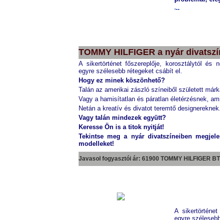
itt...
CITIZEN
CA0125-07E
TOMMY HILFIGER a nyár divatszí
A sikertörténet főszereplője, korosztálytól és 
egyre szélesebb rétegeket csábít el.
Hogy ez minek köszönhető?
Talán az amerikai zászló színeiből született má
Vagy a hamisítatlan és páratlan életérzésnek, a
Netán a kreatív és divatot teremtő designereknek
Vagy talán mindezek együtt?
Keresse Ön is a titok nyitját!
Tekintse meg a nyár divatszíneiben megjel
modelleket!
Javasol fogyasztói ár: 61900 TOMMY HILFIGER
BT
A sikertörténet
egyre szélesebb