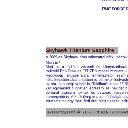
TIME FORCE Du
TIME FORCE
TF3130M01
Skyhawk Titánium Sapphire
A 2009-es Skyhawk titán változattal bárki, bármi
Miért is?
Mert ez a rádiójel vezérelt és környezetbarát
működő Eco-Drive-os CITIZEN modell mindent vi
Repülőgép műszerfalára emlékeztető számla
köszönhetően akár sötétben is bármikor leolvas
az óra töltöttségi szintje is. Található benne 1/1
két egymástól független ébresztő és navigációs
bőrbarát titánium toknak és csatnak köszönh
keményebb is. A Zafír üveg is a karcállóságát nö
Vitathatatlan egy igazi férfi óra! Megjelenése, st
Javasol fogyasztói ár: 216900 CITIZEN
JY0080-62