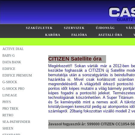
SZAKÜZLETEK
SZERVIZEK
ÚJDONSÁG
VÁS
KARÓRA
FALIÓRA
ASZTALI ÓRA
ACTIVE DIAL
BABY-G
CITIZEN Satellite óra
DATA BANK
Megérkezett!! Sokan várták már a 2012-ben bem
EDIFICE
kezükbe foghassák a CITIZEN új Satellite modell
bemutatója után a sorozatgyártás is beindulhat
EDIFICE PREMIUM
hazánkba is. Mivel csak korlátozott számban
G-SHOCK
megrendeléséről. A világürből érkező pontosító
pontos időt képes mutatni a világ bármely pontjá
G-SHOCK PRO
képes fogadni a pontosító jeleket. Természete
LINEAGE
technológiának köszönhetően. A Super Titániu
és 5x keményebb mint a nemes acél. A tükröződ
PHYS
kristályüvegen keresztül pedig az atompontos id
PRO TREK
számlapról. 20barig fokozottan vizálló modell
RETRO
SEA-PATHFINDER
Javasol fogyasztói ár: 599000 CITIZEN
CC1054-56
SHEEN