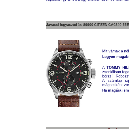
Javasol fogyasztói ár: 89900 CITIZEN
CA0340-55E
Mit várnak a nők
Legyen magabiz
A
TOMMY HIL
zseniálisan fo
bőrszíj. Roboszt
A számlap raj
mágnesként vonz
Ha magára isme
TOMMY HILFIGER
BTH17908923