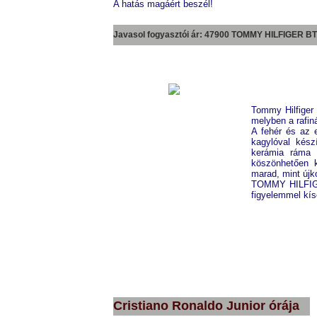
A hatás magáért beszél!
Javasol fogyasztói ár: 47900 TOMMY HILFIGER
BT
Tommy Hilfiger 
melyben a rafin
A fehér és az 
kagylóval kész
kerámia ráma 
köszönhetően 
marad, mint újk
TOMMY HILFIGER 
figyelemmel kís
TOMMY HILFIGER
BTH17811423
Cristiano Ronaldo Junior órája