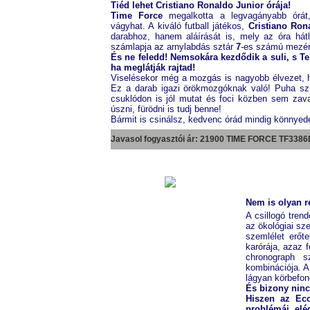
Tiéd lehet Cristiano Ronaldo Junior órája!
Time Force
megalkotta a legvagányabb órát,
vágyhat. A kiváló futball játékos,
Cristiano Ron
darabhoz, hanem aláírását is, mely az óra hát
számlapja az arnylabdás sztár
7
-es számú mezér
És ne feledd! Nemsokára kezdődik a suli, s Te
ha meglátják rajtad!
Viselésekor még a mozgás is nagyobb élvezet, h
Ez a darab igazi örökmozgóknak való! Puha sz
csuklódon is jól mutat és foci közben sem zava
úszni, fürödni is tudj benne!
Bármit is csinálsz, kedvenc órád mindig könnye
Javasol fogyasztói ár: 21900 TIME FORCE
TF3386
Nem is olyan r
A csillogó tren
az ökológiai sz
szemlélet erőt
karórája, azaz 
chronograph s
kombinációja. A
lágyan körbefon
És bizony ninc
Hiszen az Ec
problémái, 