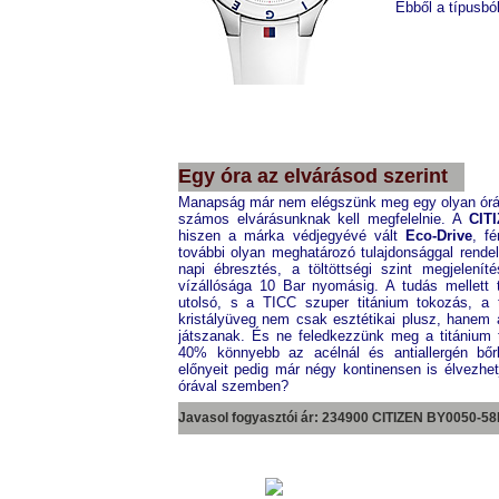
Ebből a típusból
TOMMY HILFIGER
BTH17812713
Egy óra az elvárásod szerint
Manapság már nem elégszünk meg egy olyan óráva
számos elvárásunknak kell megfelelnie. A
CIT
hiszen a márka védjegyévé vált
Eco-Drive
, f
további olyan meghatározó tulajdonsággal rendel
napi ébresztés, a töltöttségi szint megjelení
vízállósága 10 Bar nyomásig. A tudás mellett
utolsó, s a TICC szuper titánium tokozás, a 
kristályüveg nem csak esztétikai plusz, hanem 
játszanak. És ne feledkezzünk meg a titánium t
40% könnyebb az acélnál és antiallergén bőrb
előnyeit pedig már négy kontinensen is élvezhe
órával szemben?
Javasol fogyasztói ár: 234900 CITIZEN
BY0050-58