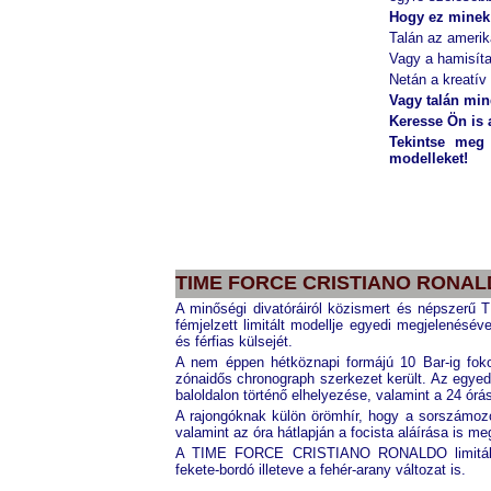
Hogy ez minek
Talán az amerik
Vagy a hamisíta
Netán a kreatív
Vagy talán min
Keresse Ön is a 
Tekintse meg
modelleket!
TOMMY HILFIGER
BTH17809733
TIME FORCE CRISTIANO RONALDO
A minőségi divatóráiról közismert és népszer
fémjelzett limitált modellje egyedi megjelenésév
és férfias külsejét.
A nem éppen hétköznapi formájú 10 Bar-ig foko
zónaidős chronograph szerkezet került. Az egye
baloldalon történő elhelyezése, valamint a 24 ór
A rajongóknak külön örömhír, hogy a sorszámozo
valamint az óra hátlapján a focista aláírása is me
A TIME FORCE CRISTIANO RONALDO limitált 
fekete-bordó illeteve a fehér-arany változat is.