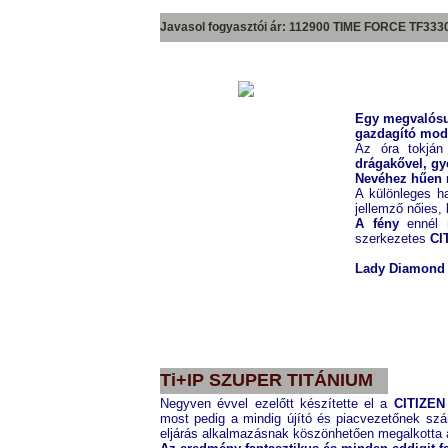
Javasol fogyasztói ár: 112900 TIME FORCE
TF333
Egy megvalósu
gazdagító mode
Az óra tokján
drágakővel,
gy
Nevéhez hűen 
A különleges h
jellemző nőies,
A fény
ennél m
szerkezetes
CI
Lady Diamond 
CITIZEN
EW9572-62D
Ti+IP SZUPER TITÁNIUM
Negyven évvel ezelőtt készítette el a
CITIZEN
most pedig a mindig újító és piacvezetőnek szám
eljárás alkalmazásnak köszönhetően megalkotta 