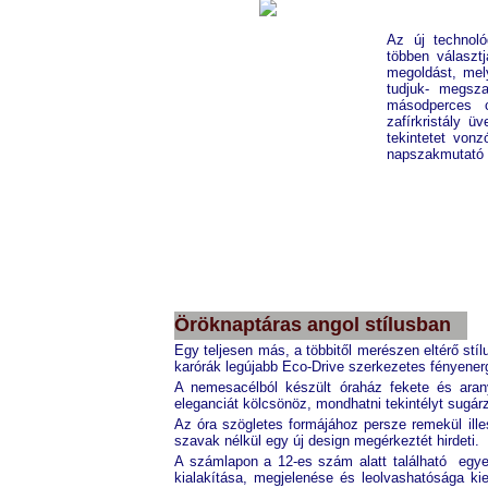
Az új technoló
többen választj
megoldást, mel
tudjuk- megsz
másodperces c
zafírkristály ü
tekintetet von
napszakmutató 
Citizen
AT0760-51L
Öröknaptáras angol stílusban
Egy teljesen más, a többitől merészen eltérő stíl
karórák legújabb Eco-Drive szerkezetes fényenerg
A nemesacélból készült óraház fekete és aran
eleganciát kölcsönöz, mondhatni tekintélyt sugárz
Az óra szögletes formájához persze remekül ille
szavak nélkül egy új design megérkeztét hirdeti.
A számlapon a 12-es szám alatt található egye
kialakítása, megjelenése és leolvashatósága ki