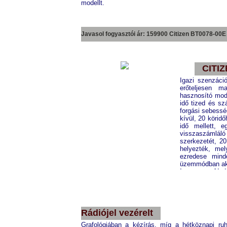
modellt.
Javasol fogyasztói ár: 159900 Citizen
BT0078-00E
CITI
Igazi szenzác
erőteljesen 
hasznosító mod
idő tized és s
forgási sebessé
kívül, 20 körid
idő mellett, e
visszaszámláló 
szerkezetét, 20
helyezték, me
ezredese mind
üzemmódban aká
Internetes Akci
Citizen
JW0071-58E
Rádiójel vezérelt
Grafológiában a kézírás, míg a hétköznapi ruh