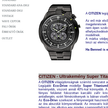
STANDARD
STANDARD ANA-DIGI
STANDARD DIGI
A
CITIZEN
legú
VINTAGE
Az erő már első
WAVE CEPTOR
megjelenésnek 
FALI ÓRÁK
nem épen szokv
elhelyezkedés
ÉBRESZTŐ ÓRÁK
modellnek.
OUTLET
A márka védje
teszi az elemcs
Ha Benned is eg
CITIZEN
CA0485-52E
CITIZEN - Ultrakemény Super Tit
A
CITIZEN
világújdonságnak számító sorozatot al
Legújabb
Eco-Drive
modellje
Super Titanium
keményebb, viszont annál 40%-kal könnyebb. A 
fényes felületet fokozottan karcálló zafír kr
antiallergén, ezért fémérzékenyek is bátran visel
Az
Eco-Driv
e szerkezet a fényenergiát hasznosí
az óra abszolút környezetbarát. Az innovatív kü
teljessé, így alkotva egy minden szempontból kül