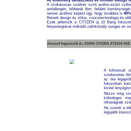
Az eredmény fantasztikus és minden eddigit f
A szokásosan szürkés színt acélos-ezüst csillo
antiallergén, bőrbarát fém, felületi keménységét
nemes acélhoz képest úgy, hogy továbbra is
40%
Remek design és stílus, csúcstechnológia és időtá
Ezek jellemzik a CITIZEN új 10 Barig fokozott
fényenergiával működő zafírkristály üveges és st
Javasol fogyasztói ár: 83900 CITIZEN
AT2020-06E
A kifinomult 
szerkezetes fér
az óra legapró
fokozottan karc
kivitel lenyűgö
Nézze meg szem
különleges me
ritkaságnak szá
Ha szereti a tö
legújabb klasszi