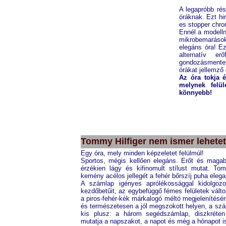
A legapróbb ré
óráknak. Ezt hi
es stopper chro
Ennél a modelln
mikrobemarások
elegáns óra! Ez
alternatív e
gondozásmentes
órákat jellemző
Az óra tokja 
melynek felü
könnyebb!
CITIZEN
CA0200-54E
Tommy Hilfiger nem ismer lehetet
Egy óra, mely minden képzeletet felülmúl!
Sportos, mégis kellően elegáns. Erőt és magab
érzékien lágy és kifinomult stílust mutat. Tom
kemény acélos jellegét a fehér bőrszíj puha elega
A számlap igényes aprólékossággal kidolgozo
kezdőbetűit, az egybefüggő fémes felületek változ
a piros-fehér-kék márkalogó méltó megjelenítésér
és természetesen a jól megszokott helyen, a sz
kis plusz: a három segédszámlap, diszkréten 
mutatja a napszakot, a napot és még a hónapot i